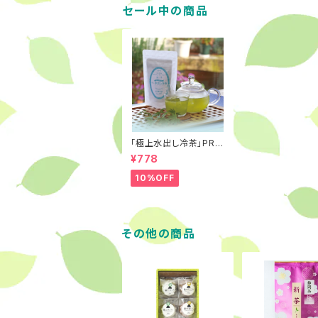
セール中の商品
「極上水出し冷茶」PRE
MIUM TEA BAG ８
¥778
月のお買い得 10％オ
フ
10%OFF
その他の商品