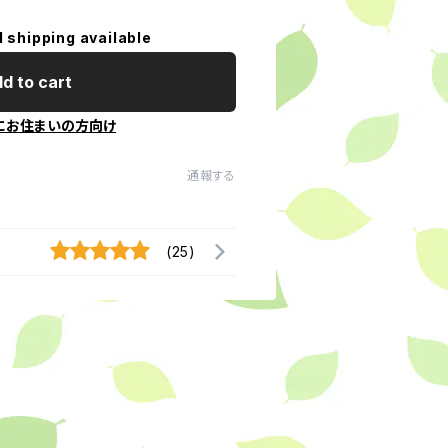
l shipping available
d to cart
にお住まいの方向け
通報する
(25)