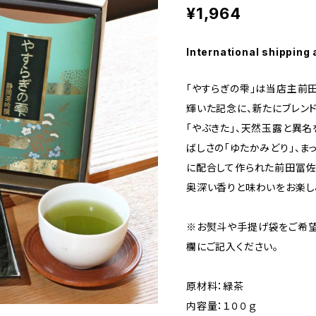
¥1,964
International shipping 
「やすらぎの雫」は当店主前
輝いた記念に、新たにブレン
「やぶきた」、天然玉露と異名
ばしさの「ゆたかみどり」、ま
に配合して作られた前田冨佐
奥深い香りと味わいをお楽し
※お熨斗や手提げ袋をご希望
欄にご記入ください。
原材料：緑茶
内容量：１００ｇ