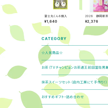
富士丸くん６個入
2026 静岡新
ブレンド「極」新
¥1,640
¥2,376
い旬の味 ラン
い上級茶
CATEGORY
☆人気商品☆
お茶（TVチャンピョンお茶通王前田冨佐男厳
緑茶
抹茶スイーツセット（店内工房にて手作り！）
茶町ブレンドシリーズ
お茶ギフト
茶町あんくるセット
おすすめギフト・詰め合わせ