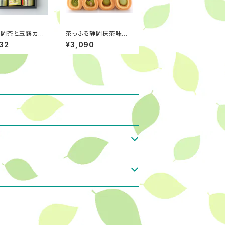
静岡茶と玉露カス
茶っふる静岡抹茶味比
ギフトセット
べセット
32
¥3,090