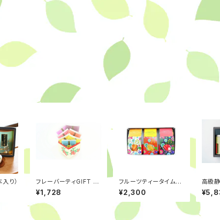
本入り）
フレーバーティGIFT B
フルーツティータイムセ
高級
OX
ット
テラの
¥1,728
¥2,300
¥5,8