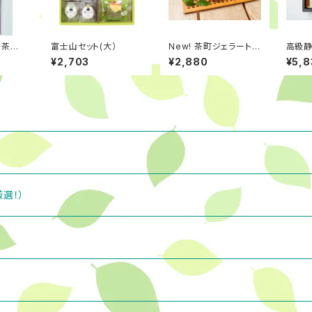
茶茶町
富士山セット(大）
New! 茶町ジェラート３
高級
鮮で甘
種 ６個入
テラの
¥2,703
¥2,880
¥5,8
クが高
選！）