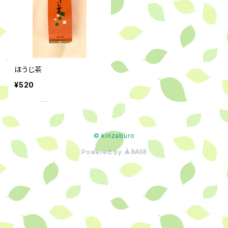
ほうじ茶
¥520
© kinzaburo
Powered by