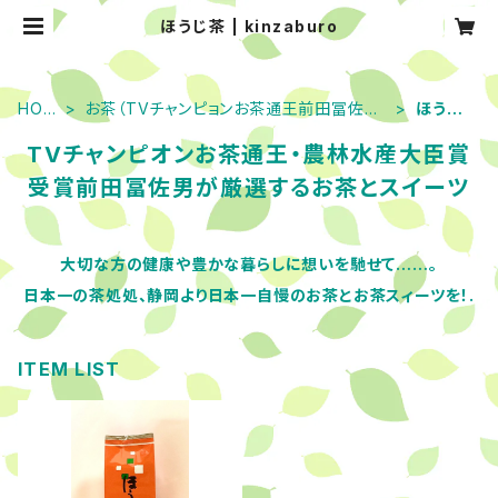
ほうじ茶 | kinzaburo
HOM
お茶（TVチャンピョンお茶通王前田冨佐男
ほうじ
E
厳選！）
茶
TVチャンピオンお茶通王・農林水産大臣賞
受賞前田冨佐男が厳選するお茶とスイーツ
大切な方の健康や豊かな暮らしに想いを馳せて……。
日本一の茶処処、静岡より日本一自慢のお茶とお茶スィーツを！.
ITEM LIST