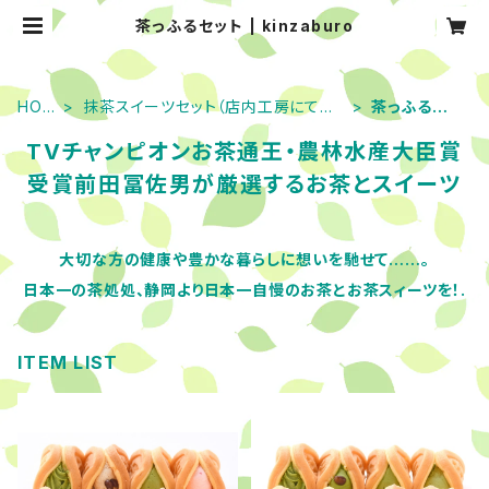
茶っふるセット | kinzaburo
HOM
抹茶スイーツセット（店内工房にて手
茶っふるセッ
E
作り！）
ト
TVチャンピオンお茶通王・農林水産大臣賞
受賞前田冨佐男が厳選するお茶とスイーツ
大切な方の健康や豊かな暮らしに想いを馳せて……。
日本一の茶処処、静岡より日本一自慢のお茶とお茶スィーツを！.
ITEM LIST