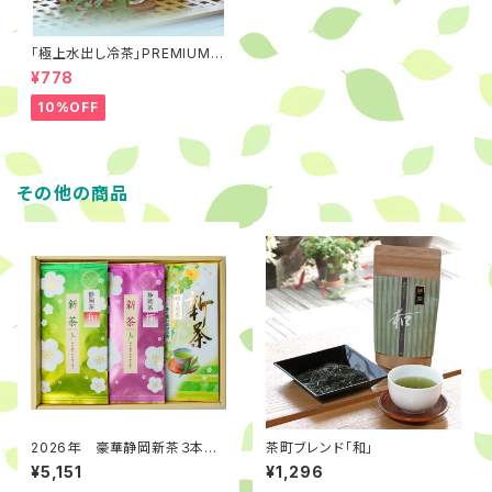
「極上水出し冷茶」PREMIUM T
EA BAG ８月のお買い得 1
¥778
0％オフ
10%OFF
その他の商品
2026年 豪華静岡新茶３本ギ
茶町ブレンド「和」
フトセット 新鮮で甘い味上級ラ
¥5,151
¥1,296
ンクの高級品