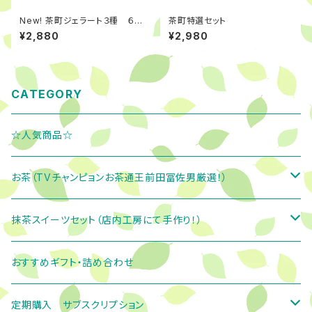
New! 茶町ジェラート３種 ６個
茶町特選セット
入
¥2,880
¥2,980
CATEGORY
☆人気商品☆
お茶（TVチャンピョンお茶通王前田冨佐男厳選！）
緑茶
抹茶スイーツセット（店内工房にて手作り！）
茶町ブレンドシリーズ
お茶ギフト
茶町あんくるセット
おすすめギフト・詰め合わせ
やすらぎの雫
１０００円前後
ティーバッグ
富士丸くんセット
定期購入 サブスクリプション