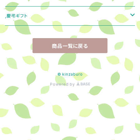
２０００円代
天然香茶
ドライフルーツティー（ティーバッグ）
富士山パウンドセット
茶町ブレンド和 ３本
,慶弔ギフト
３０００円代
プレミアム・フレッシュ・ティーバッグ
フレーバー（ティーバッグ）
焼き菓子バラエティーセット
弔事ギフト
商品一覧に戻る
５０００円代
ほのか薫
ノンカフェイン
お茶とお菓子のセット
慶事ギフト
４０００円代
ドライフルーツティー
釜炒り茶 ティーバッグ
茶っふるセット
© kinzaburo
Powered by
5000円以上
釜炒り茶（リーフ）
チャイシロップ
和紅茶
抹茶ティラミス
からだに美味しい健康茶（ティーバッグ）
抹茶生チョコレート