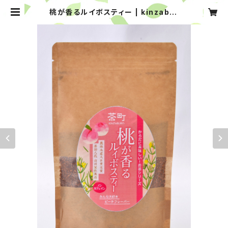
桃が香るルイボスティー | kinzabur
o